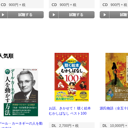
CD
900円 + 税
CD
900円 + 税
CD
900円 + 税
人気順
お話、きかせて！ 聴く絵本
源氏物語（全五十
むかしばなし ベスト100
デール・カーネギーの人を動
DL
2,700円 + 税
DL
10,000円 +