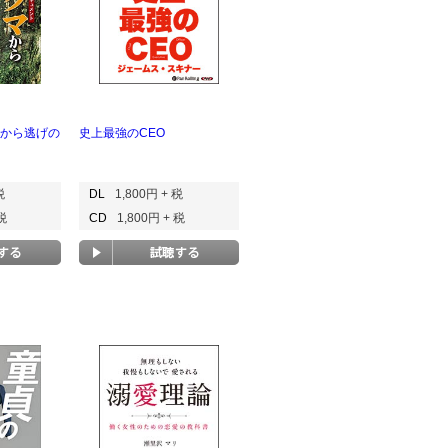
マから逃げの
史上最強のCEO
税
DL
1,800円 + 税
 税
CD
1,800円 + 税