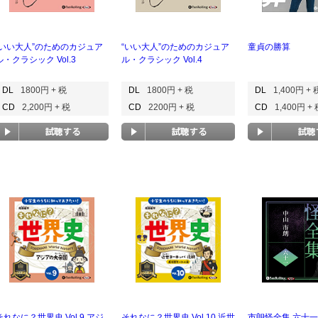
“いい大人”のためのカジュア
“いい大人”のためのカジュア
童貞の勝算
ル・クラシック Vol.3
ル・クラシック Vol.4
DL
1800円 + 税
DL
1800円 + 税
DL
1,400円 + 
CD
2,200円 + 税
CD
2200円 + 税
CD
1,400円 +
それなに？世界史 Vol.9 アジ
それなに？世界史 Vol.10 近世
市朗怪全集 六十一