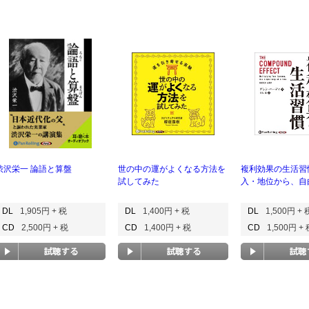
渋沢栄一 論語と算盤
世の中の運がよくなる方法を
複利効果の生活習
試してみた
入・地位から、自
DL
1,905円 + 税
DL
1,400円 + 税
DL
1,500円 + 
CD
2,500円 + 税
CD
1,400円 + 税
CD
1,500円 +