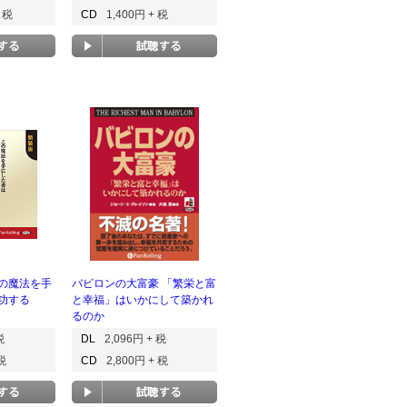
+ 税
CD
1,400円 + 税
の魔法を手
バビロンの大富豪 「繁栄と富
功する
と幸福」はいかにして築かれ
るのか
税
DL
2,096円 + 税
 税
CD
2,800円 + 税