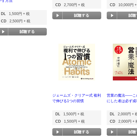
かす方法
CD
2,700円 + 税
CD
10,000円 
DL
1,500円 + 税
CD
2,500円 + 税
ジェームズ・クリアー式 複利
営業の魔法――こ
で伸びる1つの習慣
にした者は必ず成
DL
1,500円 + 税
DL
2,000円 + 
CD
1,500円 + 税
CD
2,000円 +