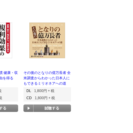
慣 健康・収
その後のとなりの億万長者 全
由を得る
米調査からわかった日本人に
もできるミリオネアへの道
税
DL
1,800円 + 税
 税
CD
1,800円 + 税