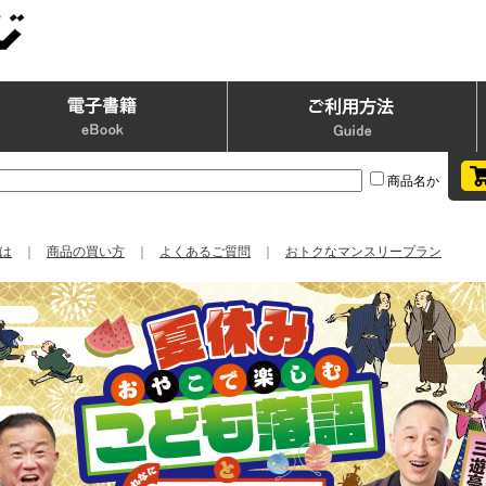
商品名か
は
｜
商品の買い方
｜
よくあるご質問
｜
おトクなマンスリープラン