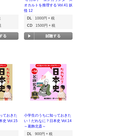
オカルトを推理する Vol.41 妖
怪 12
税
DL
1000円 + 税
税
CD
1500円 + 税
っておきた
小学生のうちに知っておきた
 Vol.15
い！だれなに？日本史 Vol.14
～葛飾北斎～
DL
900円 + 税