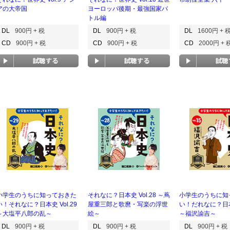
アの大帝国
ヨーロッパ後期・最強国家バ
トル編
DL
900円 + 税
DL
900円 + 税
DL
1600円 + 
CD
900円 + 税
CD
900円 + 税
CD
2000円 + 
小学生のうちに知っておきた
それなに？日本史 Vol.28 ～蔦
小学生のうちに知
い！それなに？日本史 Vol.29
屋重三郎と歌麿・写楽の浮世
い！だれなに？日本史
～大塩平八郎の乱～
絵～
～福沢諭吉～
DL
900円 + 税
DL
900円 + 税
DL
900円 + 税