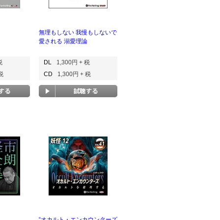
無理もしない 我慢もしないで
愛される 溺愛理論
税
DL
1,300円 + 税
 税
CD
1,300円 + 税
“オカルト・エンカウンターズ