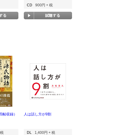
CD
900円 + 税
四帖収録）
人は話し方が9割
 税
DL
1,400円 + 税