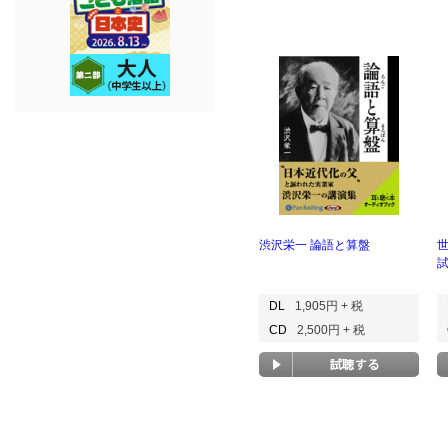
渋沢栄一 論語と算盤
DL
1,905円 + 税
CD
2,500円 + 税