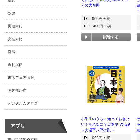
講談
アの大帝国
落語
DL
900円 + 税
男性向け
CD
900円 + 税
女性向け
官能
近刊案内
書店フェア情報
お客様の声
デジタルカタログ
小学生のうちに知っておきた
そ
い！それなに？日本史 Vol.29
～大塩平八郎の乱～
DL
900円 + 税
聴いて読める本棚