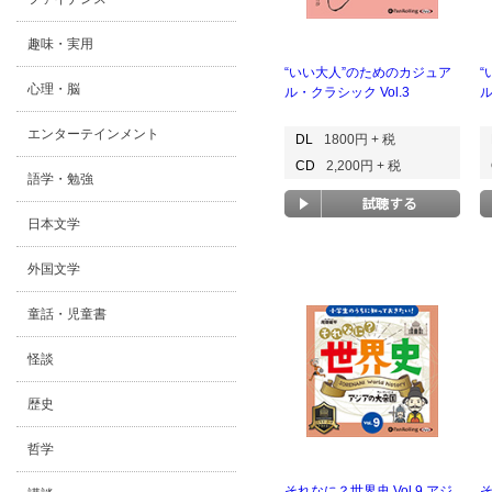
趣味・実用
“いい大人”のためのカジュア
“
心理・脳
ル・クラシック Vol.3
ル
エンターテインメント
DL
1800円 + 税
CD
2,200円 + 税
語学・勉強
日本文学
外国文学
童話・児童書
怪談
歴史
哲学
それなに？世界史 Vol.9 アジ
そ