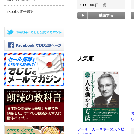
CD
900円 + 税
iBooks 電子書籍
人気順
む
デール・カーネギーの人を動