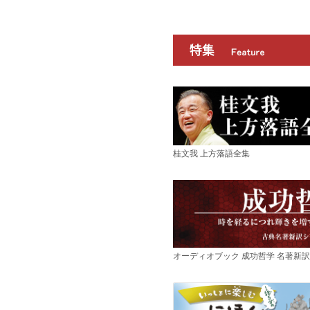
桂文我 上方落語全集
オーディオブック 成功哲学 名著新