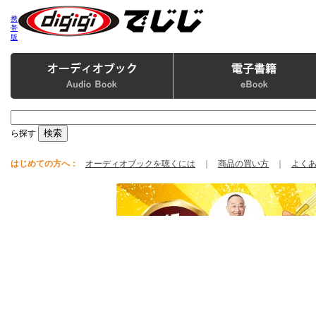
携
帯
版
ら探す
はじめての方へ：
オーディオブックを聴くには
｜
商品の買い方
｜
よく