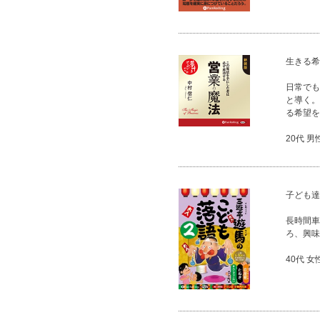
生きる希
日常でも
と導く。
る希望を
20代 男
子ども達
長時間車
ろ、興味
40代 女