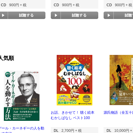
CD
900円 + 税
CD
900円 + 税
CD
900円 + 税
人気順
お話、きかせて！ 聴く絵本
源氏物語（全五十
むかしばなし ベスト100
デール・カーネギーの人を動
DL
2,700円 + 税
DL
10,000円 +