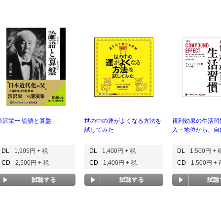
渋沢栄一 論語と算盤
世の中の運がよくなる方法を
複利効果の生活習
試してみた
入・地位から、自
DL
1,905円 + 税
DL
1,400円 + 税
DL
1,500円 + 
CD
2,500円 + 税
CD
1,400円 + 税
CD
1,500円 +