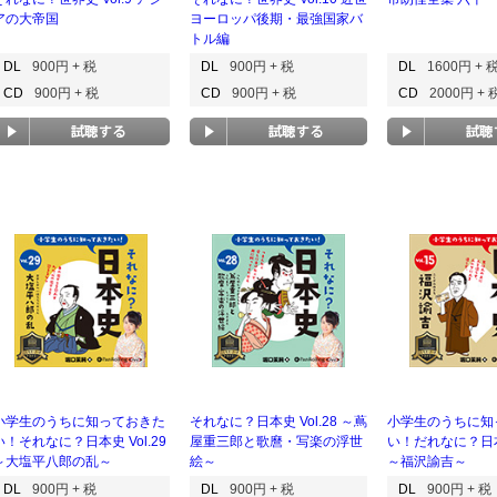
アの大帝国
ヨーロッパ後期・最強国家バ
トル編
DL
900円 + 税
DL
900円 + 税
DL
1600円 + 
CD
900円 + 税
CD
900円 + 税
CD
2000円 + 
小学生のうちに知っておきた
それなに？日本史 Vol.28 ～蔦
小学生のうちに知
い！それなに？日本史 Vol.29
屋重三郎と歌麿・写楽の浮世
い！だれなに？日本史
～大塩平八郎の乱～
絵～
～福沢諭吉～
DL
900円 + 税
DL
900円 + 税
DL
900円 + 税