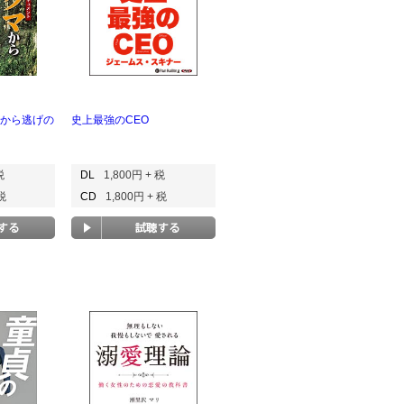
マから逃げの
史上最強のCEO
税
DL
1,800円 + 税
 税
CD
1,800円 + 税