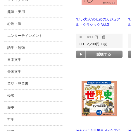
趣味・実用
“いい大人”のためのカジュア
“
心理・脳
ル・クラシック Vol.3
ル
エンターテインメント
DL
1800円 + 税
CD
2,200円 + 税
語学・勉強
日本文学
外国文学
童話・児童書
怪談
歴史
哲学
それなに？世界史 Vol.9 アジ
そ