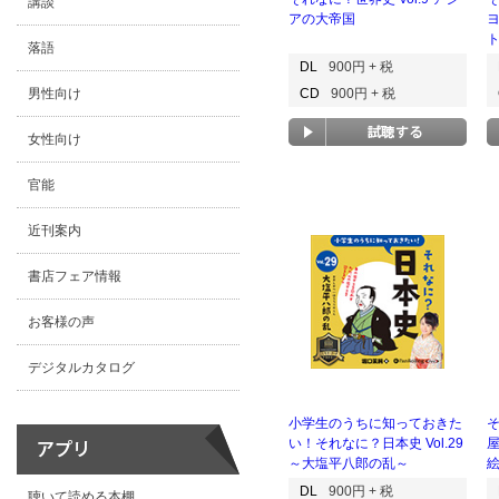
講談
アの大帝国
落語
DL
900円 + 税
男性向け
CD
900円 + 税
女性向け
官能
近刊案内
書店フェア情報
お客様の声
デジタルカタログ
小学生のうちに知っておきた
そ
い！それなに？日本史 Vol.29
～大塩平八郎の乱～
DL
900円 + 税
聴いて読める本棚