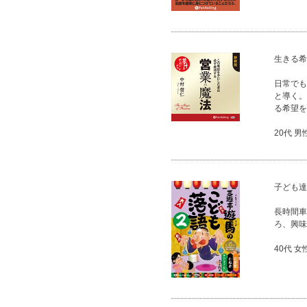
生きる希
日常でも
と導く。
る希望を
20代 男
子ども達
長時間車
ろ、興味
40代 女