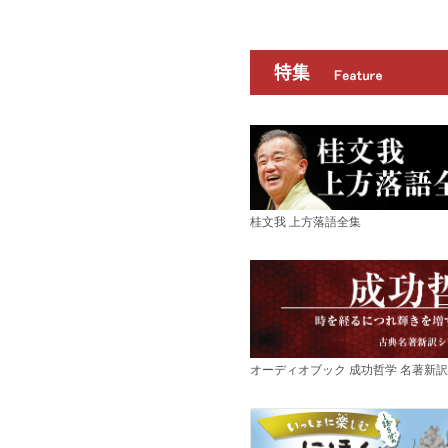
桂文我 上方落語全集
オーディオブック 成功哲学 名著新