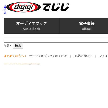
携
帯
版
ら探す
はじめての方へ：
オーディオブックを聴くには
｜
商品の買い方
｜
よく