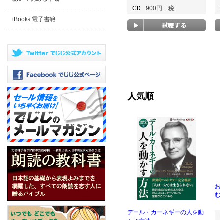
CD
900円 + 税
iBooks 電子書籍
人気順
む
デール・カーネギーの人を動