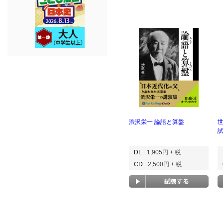
渋沢栄一 論語と算盤
DL
1,905円 + 税
CD
2,500円 + 税