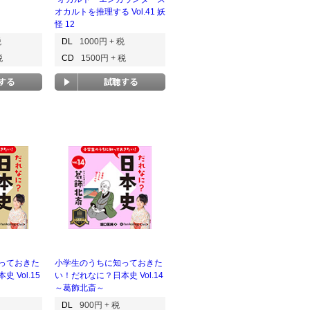
オカルトを推理する Vol.41 妖
怪 12
税
DL
1000円 + 税
税
CD
1500円 + 税
っておきた
小学生のうちに知っておきた
 Vol.15
い！だれなに？日本史 Vol.14
～葛飾北斎～
DL
900円 + 税