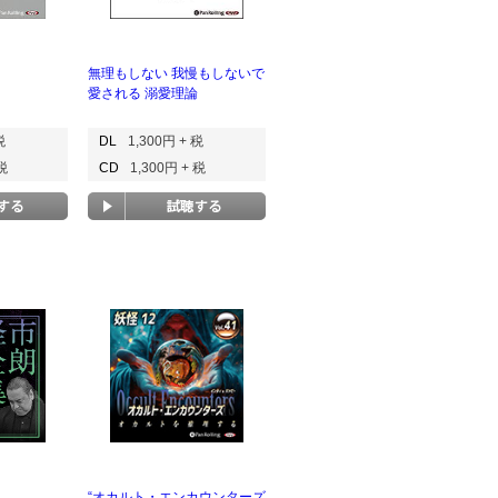
無理もしない 我慢もしないで
愛される 溺愛理論
税
DL
1,300円 + 税
 税
CD
1,300円 + 税
“オカルト・エンカウンターズ