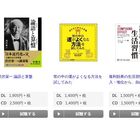
渋沢栄一 論語と算盤
世の中の運がよくなる方法を
複利効果の生活習
試してみた
入・地位から、自
DL
1,905円 + 税
DL
1,400円 + 税
DL
1,500円 + 
CD
2,500円 + 税
CD
1,400円 + 税
CD
1,500円 +