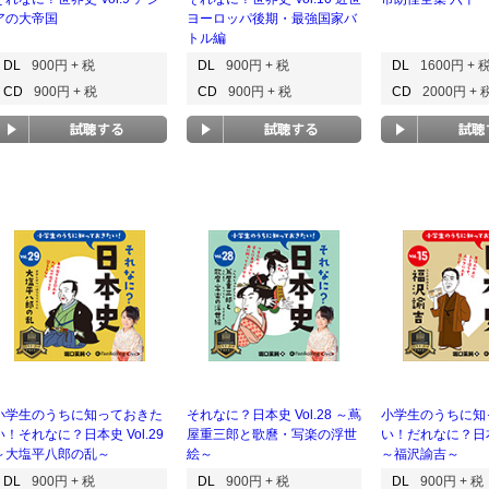
アの大帝国
ヨーロッパ後期・最強国家バ
トル編
DL
900円 + 税
DL
900円 + 税
DL
1600円 + 
CD
900円 + 税
CD
900円 + 税
CD
2000円 + 
小学生のうちに知っておきた
それなに？日本史 Vol.28 ～蔦
小学生のうちに知
い！それなに？日本史 Vol.29
屋重三郎と歌麿・写楽の浮世
い！だれなに？日本史
～大塩平八郎の乱～
絵～
～福沢諭吉～
DL
900円 + 税
DL
900円 + 税
DL
900円 + 税