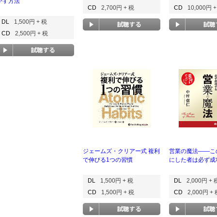
かす方法
CD
2,700円 + 税
CD
10,000円 
DL
1,500円 + 税
CD
2,500円 + 税
ジェームズ・クリアー式 複利
営業の魔法――こ
で伸びる1つの習慣
にした者は必ず成
DL
1,500円 + 税
DL
2,000円 + 
CD
1,500円 + 税
CD
2,000円 +