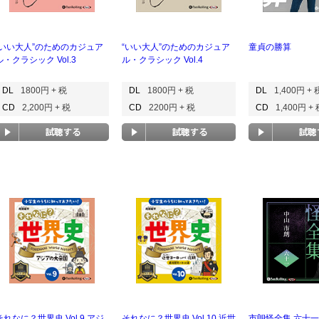
“いい大人”のためのカジュア
“いい大人”のためのカジュア
童貞の勝算
ル・クラシック Vol.3
ル・クラシック Vol.4
DL
1800円 + 税
DL
1800円 + 税
DL
1,400円 + 
CD
2,200円 + 税
CD
2200円 + 税
CD
1,400円 +
それなに？世界史 Vol.9 アジ
それなに？世界史 Vol.10 近世
市朗怪全集 六十一