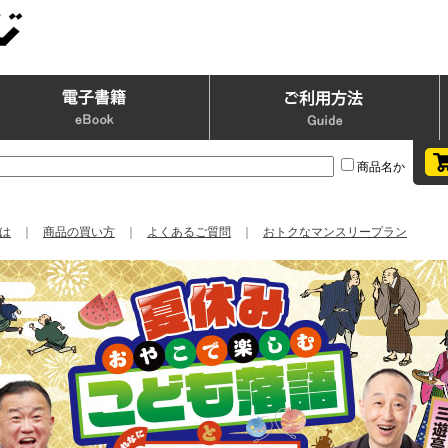
商品名か
は
｜
商品の買い方
｜
よくあるご質問
｜
おトクなマンスリープラン