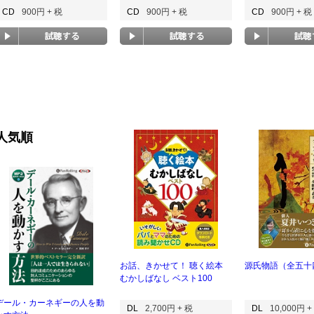
CD
900円 + 税
CD
900円 + 税
CD
900円 + 税
人気順
お話、きかせて！ 聴く絵本
源氏物語（全五十
むかしばなし ベスト100
デール・カーネギーの人を動
DL
2,700円 + 税
DL
10,000円 +