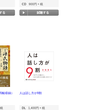
CD
900円 + 税
四帖収録）
人は話し方が9割
 税
DL
1,400円 + 税