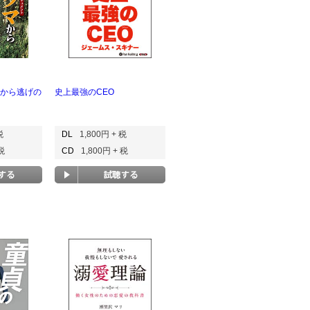
マから逃げの
史上最強のCEO
税
DL
1,800円 + 税
 税
CD
1,800円 + 税