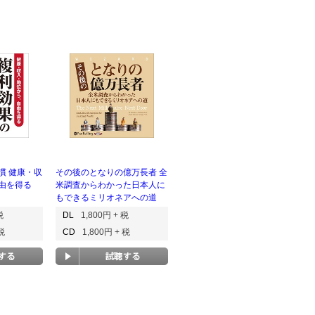
慣 健康・収
その後のとなりの億万長者 全
由を得る
米調査からわかった日本人に
もできるミリオネアへの道
税
DL
1,800円 + 税
 税
CD
1,800円 + 税