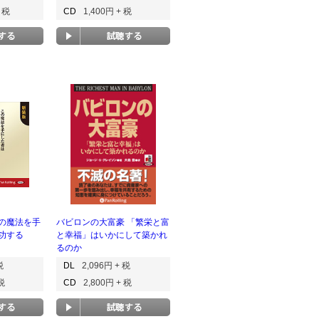
+ 税
CD
1,400円 + 税
の魔法を手
バビロンの大富豪 「繁栄と富
功する
と幸福」はいかにして築かれ
るのか
税
DL
2,096円 + 税
 税
CD
2,800円 + 税