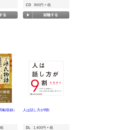
CD
900円 + 税
四帖収録）
人は話し方が9割
 税
DL
1,400円 + 税