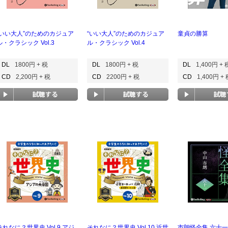
“いい大人”のためのカジュア
“いい大人”のためのカジュア
童貞の勝算
ル・クラシック Vol.3
ル・クラシック Vol.4
DL
1800円 + 税
DL
1800円 + 税
DL
1,400円 + 
CD
2,200円 + 税
CD
2200円 + 税
CD
1,400円 +
それなに？世界史 Vol.9 アジ
それなに？世界史 Vol.10 近世
市朗怪全集 六十一