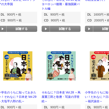
アの大帝国
ヨーロッパ後期・最強国家バ
トル編
DL
900円 + 税
DL
900円 + 税
DL
1600円 + 
CD
900円 + 税
CD
900円 + 税
CD
2000円 + 
小学生のうちに知っておきた
それなに？日本史 Vol.28 ～蔦
小学生のうちに知
い！それなに？日本史 Vol.29
屋重三郎と歌麿・写楽の浮世
い！だれなに？日本史
～大塩平八郎の乱～
絵～
～福沢諭吉～
DL
900円 + 税
DL
900円 + 税
DL
900円 + 税